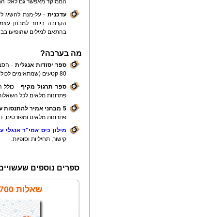
הממוקד מאפשר גם לאלו החל
עדכנית
- על-מנת להשיג ל
הקרובה ביותר למבחן עצמו
בהתאם למילים שהופיעו בבח
מה בערכה?
ספר יסודות אנגלית
- הסבר
80 קטעים (שמתאימים לכולם).
ספר תרגול מקיף
- כולל ה
פתרונות מלאים לכל השאלות,
5 מבחני אמיר להתנסות עצמית
פתרונות מלאים ומפורטים, דף
מילון כיס אמי"ר אנגלי ע
קישור, תחיליות וסופיות.
ספרים נוספים שעשויים 
שאלות 700