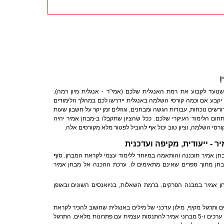
!
נועד לקבוע את רמת האנגלית שלכם (אמי"ר - אנגלית מיון רמה).
יקבע אם וכמה קורסי השלמה באנגלית יידרשו לכם במהלך הלימודים
שים נוכחות, עבודות הגשה ומבחנים, וגוזלים זמן יקר על חשבון שעות
ום הלימוד העיקרי שלכם. ככל שהציון שתקבלו ב-מבחן אמיר יהיה
ורסי השלמה, וציון טוב יכול אף להוביל לפטור מלא מקורסים אלה.
 - ייעודית, מקיפה ועדכנית
ן אמיר תוכננה והותאמה במיוחד ללימוד עצמי לקראת המבחן. סוף
בחן מתוך ספרים שאינם מתאימים לו. ערכת ההכנה אל מבחן אמיר
 אמיר במבנה הפרקים, ברמת השאלות, בניואנסים השונים ובאופן
 ותרגול מקיף, מילון עדכני של מילים באנגלית שחשוב להכיר לקראת
בחינת אמיר הכולל כ-4,200 ערכים ו-5 מבחני אמיר להתנסות עצמית עם פתרונות מלאים. התרגול