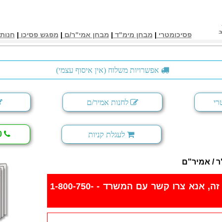
פסיכומטרי
|
מבחן מימ"ד
|
מבחן אמי"ר/ם
|
מפגש פסיכו
|
חנות
אפשרויות משלוח (אין איסוף עצמי)
רי
לחנות אמיר/ם
1-800-750-800
לעגלת קניות
 / אמיר"ם
לא ניתן לרכוש פריט זה, אנא צרו קשר עם המשרד - 1-800-750-